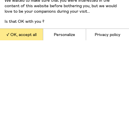
We waited to make sure that you were interested in the
Suivre Stéphane
content of this website before bothering you, but we would
love to be your companions during your visit...
Is that OK with you ?
OK, accept all
Personalize
Privacy policy