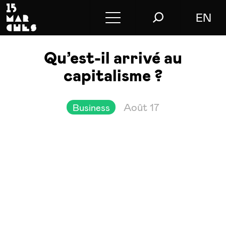
EN
Conférences
Qu’est-il arrivé au
Conseil
capitalisme ?
L’agence
Août 17
Business
Le blog
Nous contacter
Store