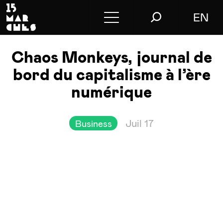
EN
Conférences
Chaos Monkeys, journal de
Conseil
bord du capitalisme à l’ère
numérique
L’agence
Le blog
Juil 17
Business
Nous contacter
Store