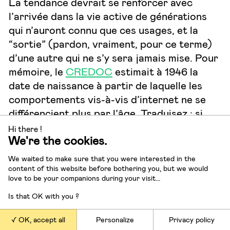
La tendance devrait se renforcer avec
l’arrivée dans la vie active de générations
qui n’auront connu que ces usages, et la
“sortie” (pardon, vraiment, pour ce terme)
d’une autre qui ne s’y sera jamais mise. Pour
mémoire, le
CREDOC
estimait à 1946 la
date de naissance à partir de laquelle les
comportements vis-à-vis d’internet ne se
différencient plus par l’âge. Traduisez : si
vous êtes incapable de vous servir de
Hi there !
We're the cookies.
Google à 73 ans, ce n’est pas lié à votre âge
mais à d’autres facteurs comme l’illétrisme,
We waited to make sure that you were interested in the
le manque d’interactions, ou le rejet. Et
content of this website before bothering you, but we would
love to be your companions during your visit...
même pour ceux-ci, je ne suis pas sûr que les
dernières grèves n’aient pas eu raison de
Is that OK with you ?
leur “isolement” en les jetant dans le bain
OK, accept all
Personalize
Privacy policy
des courses en ligne, des Whatsapp et des