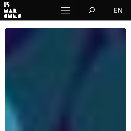
EN
Conférences
Conseil
L’agence
Le blog
Nous contacter
Store