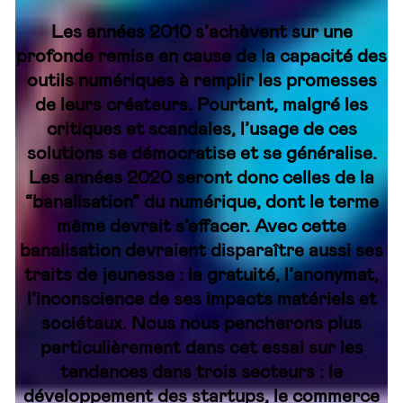
Les années 2010 s’achèvent sur une
profonde remise en cause de la capacité des
outils numériques à remplir les promesses
de leurs créateurs. Pourtant, malgré les
critiques et scandales, l’usage de ces
solutions se démocratise et se généralise.
Les années 2020 seront donc celles de la
“banalisation” du numérique, dont le terme
même devrait s’effacer. Avec cette
banalisation devraient disparaître aussi ses
traits de jeunesse : la gratuité, l’anonymat,
l’inconscience de ses impacts matériels et
sociétaux. Nous nous pencherons plus
particulièrement dans cet essai sur les
tendances dans trois secteurs : le
développement des startups, le commerce