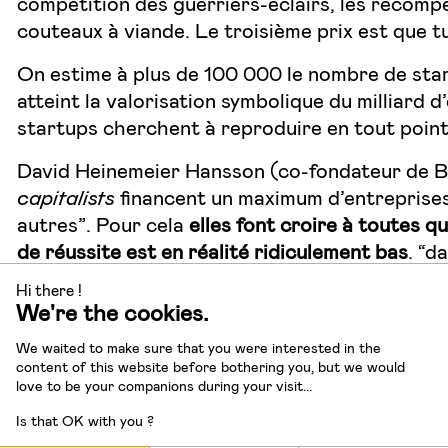
compétition des guerriers-éclairs, les récompe
couteaux à viande. Le troisième prix est que t
On estime à plus de 100 000 le nombre de sta
atteint la valorisation symbolique du milliard 
startups cherchent à reproduire en tout point 
David Heinemeier Hansson (co-fondateur de Ba
capitalists
financent un maximum d’entreprises 
autres”. Pour cela
elles font croire à toutes q
de réussite est en réalité ridiculement bas
. “d
millions. Mais les stratégies pour atteindre ce
Hi there !
We're the cookies.
Lire :
Reconsider
We waited to make sure that you were interested in the
Les investisseurs ont sûrement lu le livre de R
content of this website before bothering you, but we would
love to be your companions during your visit...
aux USA, le soutien par ces acteurs de la stra
milliards de dollars.
Is that OK with you ?