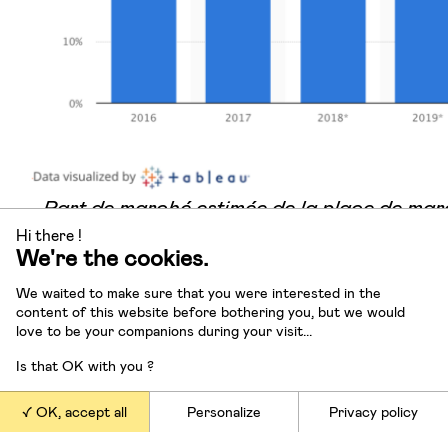
Part de marché estimée de la place de marc
ventes d’Amazon, source : S
Hi there !
We're the cookies.
Amazon n’a pas créé une place de marché
à c
We waited to make sure that you were interested in the
l’a créé
dans
son site de vente. Pour le conso
content of this website before bothering you, but we would
est à peine visible, tant le site est centré sur l
love to be your companions during your visit...
vendeur.
Is that OK with you ?
OK, accept all
Personalize
Privacy policy