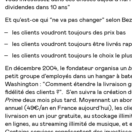
dividendes dans 10 ans”
Et qu’est-ce qui “ne va pas changer” selon Bez
les clients voudront toujours des prix bas
les clients voudront toujours être livrés r
les clients voudront toujours le choix le plu
En décembre 2004, le fondateur organisa un
b
petit groupe d’employés dans un hangar à bat
Washington : “
C
omment étendre la livraison g
fidélité des clients ?”. S’en suivra la création
Prime
deux mois plus tard. Moyennant un ab
annuel (49€/an en France aujourd’hui), les cl
livraison en un jour gratuite, au stockage illim
en lignes, au streaming illimité de musique, et e
Certains services représentent des investisse