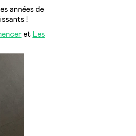
res années de
issants !
mmencer
et
Les