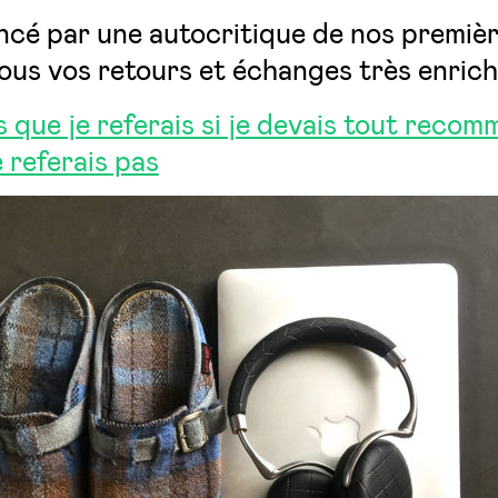
cé par une autocritique de nos premiè
ous vos retours et échanges très enrich
 que je referais si je devais tout reco
 referais pas