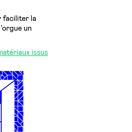
faciliter la
 d’orgue
un
atériaux issus