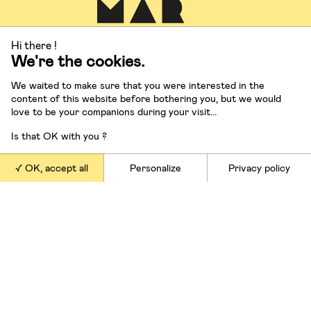
Hi there !
We're the cookies.
We waited to make sure that you were interested in the
content of this website before bothering you, but we would
Contactez-nous
love to be your companions during your visit...
info@15marches.fr
Is that OK with you ?
OK, accept all
Personalize
Privacy policy
Suivez-nous
Nos offres