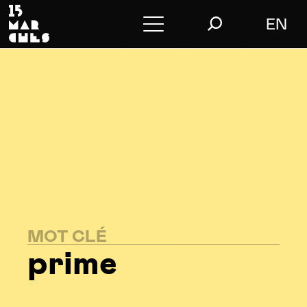
EN
Conférences
Conseil
L’agence
Le blog
Nous contacter
Store
MOT CLÉ
prime