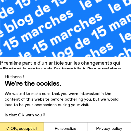
Première partie d’un article sur les changements qui
affectent le secteur de l’automobile à l’ère numérique,
vus au travers du prisme de la récente « affaire
Hi there !
Volkswagen » .
We're the cookies.
Oct 15
Mobilités
Numérique
We waited to make sure that you were interested in the
content of this website before bothering you, but we would
love to be your companions during your visit...
Is that OK with you ?
OK, accept all
Personalize
Privacy policy