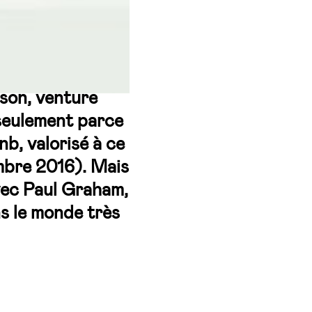
lson, venture
 seulement parce
nb, valorisé à ce
tembre 2016). Mais
vec Paul Graham,
ns le monde très