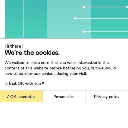
Hi there !
We're the cookies.
We waited to make sure that you were interested in the
content of this website before bothering you, but we would
love to be your companions during your visit...
Is that OK with you ?
OK, accept all
Personalize
Privacy policy
Devons-nous
tolérer pour autant l’anarchie
qu
d’autres mots, les piétons doivent-ils être les
chinoises ? La réponse est dans la question :