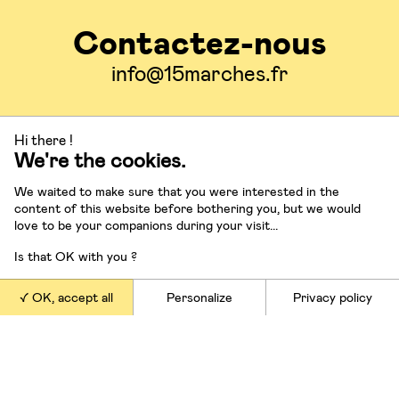
Contactez-nous
info@15marches.fr
Suivez-nous
Hi there !
We're the cookies.
We waited to make sure that you were interested in the
content of this website before bothering you, but we would
love to be your companions during your visit...
Nos offres
Is that OK with you ?
OK, accept all
Personalize
Privacy policy
Conférences et masterclasses
Conseil en stratégie
Ateliers et formations