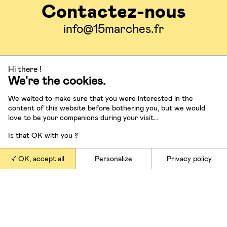
Contactez-nous
info@15marches.fr
Suivez-nous
Hi there !
We're the cookies.
We waited to make sure that you were interested in the
content of this website before bothering you, but we would
love to be your companions during your visit...
Nos offres
Is that OK with you ?
Conférences et masterclasses
OK, accept all
Personalize
Privacy policy
Conseil en stratégie
Ateliers et formations
Stratégie marketing et
communication