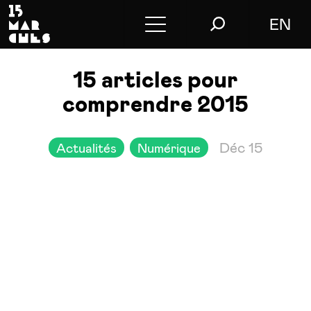
EN
Conférences
15 articles pour
Conseil
comprendre 2015
L’agence
Déc 15
Actualités
Numérique
Le blog
Nous contacter
Store