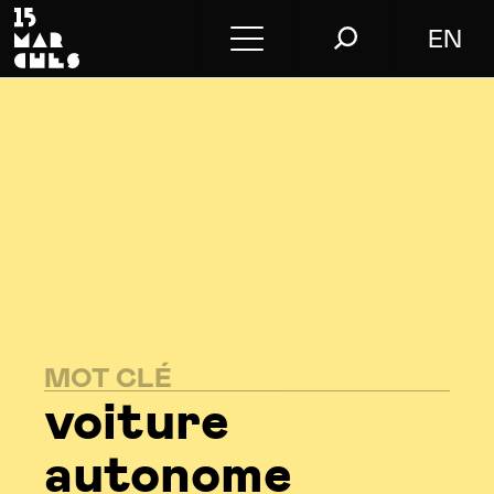
EN
Conférences
Conseil
L’agence
Le blog
Nous contacter
MOT CLÉ
Store
voiture
autonome