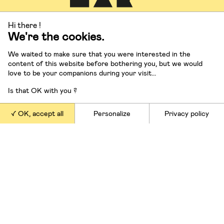
Hi there !
We're the cookies.
We waited to make sure that you were interested in the
content of this website before bothering you, but we would
Contactez-nous
love to be your companions during your visit...
info@15marches.fr
Is that OK with you ?
OK, accept all
Personalize
Privacy policy
Suivez-nous
Nos offres
Conférences et masterclasses