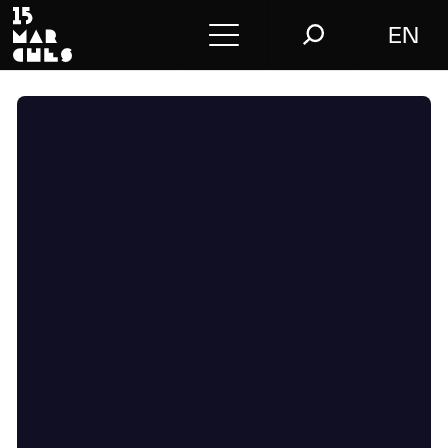
EN
Conférences
Conseil
L’agence
Le blog
Nous contacter
Store